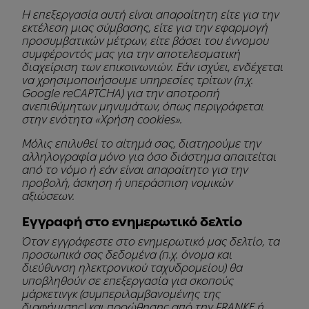
Η επεξεργασία αυτή είναι απαραίτητη είτε για την
εκτέλεση μιας σύμβασης, είτε για την εφαρμογή
προσυμβατικών μέτρων, είτε βάσει του έννομου
συμφέροντός μας για την αποτελεσματική
διαχείριση των επικοινωνιών. Εάν ισχύει, ενδέχεται
να χρησιμοποιήσουμε υπηρεσίες τρίτων (π.χ.
Google reCAPTCHA) για την αποτροπή
ανεπιθύμητων μηνυμάτων, όπως περιγράφεται
στην ενότητα «Χρήση cookies».
Μόλις επιλυθεί το αίτημά σας, διατηρούμε την
αλληλογραφία μόνο για όσο διάστημα απαιτείται
από το νόμο ή εάν είναι απαραίτητο για την
προβολή, άσκηση ή υπεράσπιση νομικών
αξιώσεων.
Εγγραφή στο ενημερωτικό δελτίο
Όταν εγγράφεστε στο ενημερωτικό μας δελτίο, τα
προσωπικά σας δεδομένα (π.χ. όνομα και
διεύθυνση ηλεκτρονικού ταχυδρομείου) θα
υποβληθούν σε επεξεργασία για σκοπούς
μάρκετινγκ (συμπεριλαμβανομένης της
διαφήμισης) και προώθησης από την FRANKE ή