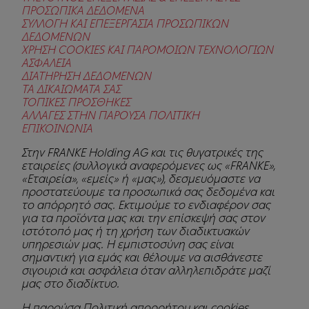
ΠΡΟΣΩΠΙΚΑ ΔΕΔΟΜΕΝΑ
ΣΥΛΛΟΓΗ ΚΑΙ ΕΠΕΞΕΡΓΑΣΙΑ ΠΡΟΣΩΠΙΚΩΝ
ΔΕΔΟΜΕΝΩΝ
ΧΡΗΣΗ COOKIES ΚΑΙ ΠΑΡΟΜΟΙΩΝ ΤΕΧΝΟΛΟΓΙΩΝ
ΑΣΦΑΛΕΙΑ
ΔΙΑΤΗΡΗΣΗ ΔΕΔΟΜΕΝΩΝ
ΤΑ ΔΙΚΑΙΩΜΑΤΑ ΣΑΣ
ΤΟΠΙΚΕΣ ΠΡΟΣΘΗΚΕΣ
ΑΛΛΑΓΕΣ ΣΤΗΝ ΠΑΡΟΥΣΑ ΠΟΛΙΤΙΚΗ
ΕΠΙΚΟΙΝΩΝΙΑ
Στην FRANKE Holding AG και τις θυγατρικές της
εταιρείες (συλλογικά αναφερόμενες ως «FRANKE»,
«Εταιρεία», «εμείς» ή «μας»), δεσμευόμαστε να
προστατεύουμε τα προσωπικά σας δεδομένα και
το απόρρητό σας. Εκτιμούμε το ενδιαφέρον σας
για τα προϊόντα μας και την επίσκεψή σας στον
ιστότοπό μας ή τη χρήση των διαδικτυακών
υπηρεσιών μας. Η εμπιστοσύνη σας είναι
σημαντική για εμάς και θέλουμε να αισθάνεστε
σιγουριά και ασφάλεια όταν αλληλεπιδράτε μαζί
μας στο διαδίκτυο.
Η παρούσα Πολιτική απορρήτου και cookies