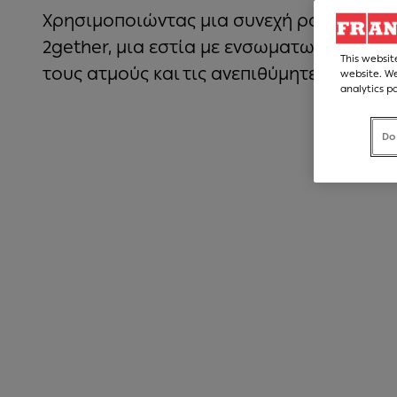
Χρησιμοποιώντας μια συνεχή ροή πίεσης 
2gether, μια εστία με ενσωματωμένο απ
This websit
τους ατμούς και τις ανεπιθύμητες οσμές.
website. We
analytics p
Do
Mythos Hob Extractor. Χρησιμοποιώντας μια συνεχή