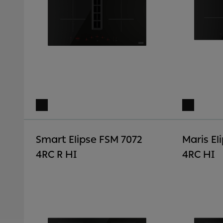
Smart Elipse FSM 7072
Maris El
4RC R HI
4RC HI