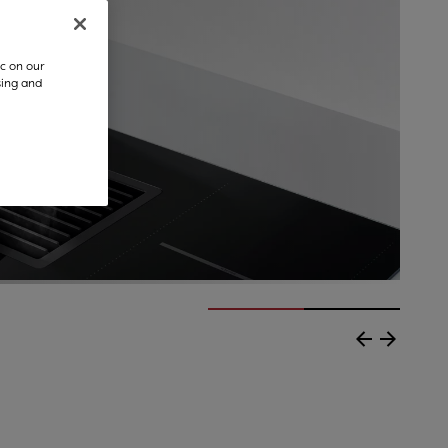
c on our
sing and
ατωμένο απορροφητήρα, αφαιρεί τους ατμούς και τις ανεπι