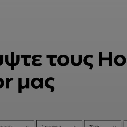
ψτε τους H
or μας
γένειες
Απόχρωση
Τύπος