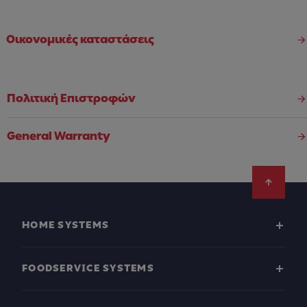
Oικονομικές καταστάσεις
Πολιτική Επιστροφών
General Warranty
Footer
HOME SYSTEMS
FOODSERVICE SYSTEMS