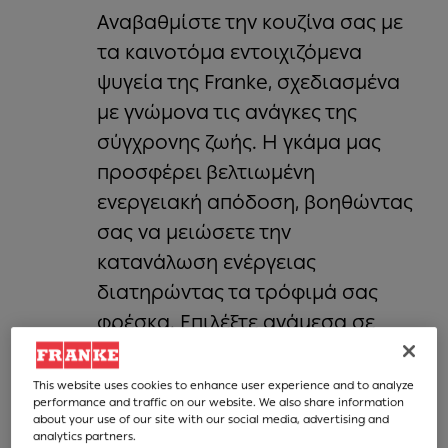
Αναβαθμίστε την κουζίνα σας με
τα καινοτόμα εντοιχιζόμενα
ψυγεία της Franke, σχεδιασμένα
με γνώμονα τις ανάγκες της
σύγχρονης ζωής. Η γκάμα μας
προσφέρει βελτιωμένη
ενεργειακή απόδοση, βοηθώντας
σας να μειώσετε την
κατανάλωση ενέργειας
διατηρώντας τα τρόφιμά σας
φρέσκα. Επιλέξτε ανάμεσα σε
διάφορα μοντέλα με προηγμένες
τεχνολογίες ψύξης, ευέλικτες
This website uses cookies to enhance user experience and to analyze
performance and traffic on our website. We also share information
λύσεις αποθήκευσης και
about your use of our site with our social media, advertising and
analytics partners.
χαρακτηριστικά για καλύτερη