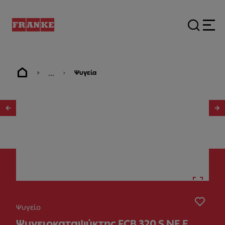
...
Ψυγεία
1
/
2
Ψυγείο
Ψυγειοκαταψύκτης FCB 320 S NE E