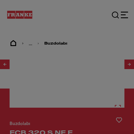
...
Buzdolabı
1
/
2
Buzdolabı
FCB 320 S NE E