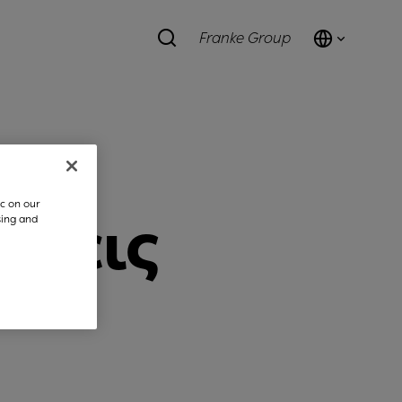
Franke Group
c on our
άσεις
sing and