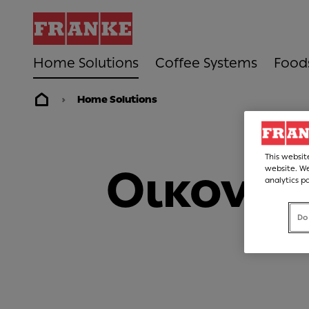
Home Solutions
Coffee Systems
Food
Home Solutions
This websit
Οικονομ
website. We
analytics p
Do