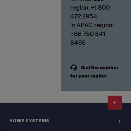
region: +1 800
472 2954
In APAC region:
+86 750 841
8466
Dial the number
for your region
Footer
HOME SYSTEMS