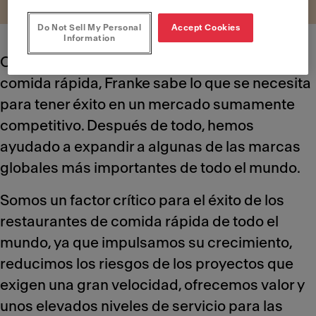
Do Not Sell My Personal
Accept Cookies
Information
Con más de cincuenta años en el sector de la
comida rápida, Franke sabe lo que se necesita
para tener éxito en un mercado sumamente
competitivo. Después de todo, hemos
ayudado a expandir a algunas de las marcas
globales más importantes de todo el mundo.
Somos un factor crítico para el éxito de los
restaurantes de comida rápida de todo el
mundo, ya que impulsamos su crecimiento,
reducimos los riesgos de los proyectos que
exigen una gran velocidad, ofrecemos valor y
unos elevados niveles de servicio para las