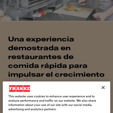
Una experiencia
demostrada en
restaurantes de
comida rápida para
impulsar el crecimiento
Ayudamos a las cadenas de restaurantes de
comida rápida a gestionar los costes y los riesgos
This website uses cookies to enhance user experience and to
derivados de la creación y el suministro de todas
analyze performance and traffic on our website. We also share
sus redes
information about your use of our site with our social media,
advertising and analytics partners.