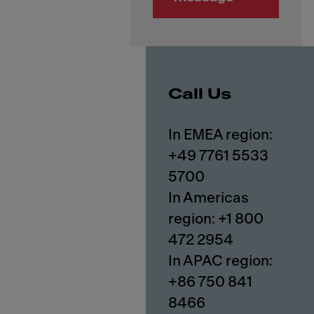
Call Us
In EMEA region:
+49 7761 5533
5700
In Americas
region: +1 800
472 2954
In APAC region:
+86 750 841
8466