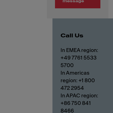
message
Call Us
In EMEA region:
+49 7761 5533
5700
In Americas
region: +1 800
472 2954
In APAC region:
+86 750 841
8466