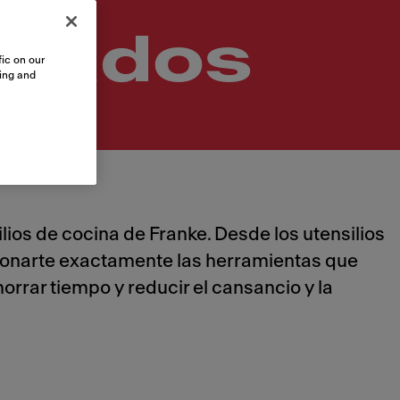
izados
ic on our
sing and
ios de cocina de Franke. Desde los utensilios
cionarte exactamente las herramientas que
orrar tiempo y reducir el cansancio y la