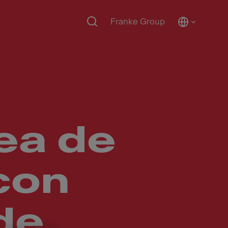
Franke Group
ea de
con
de