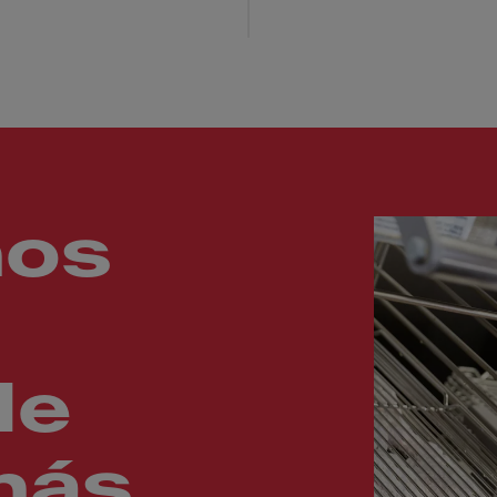
mos
de
más