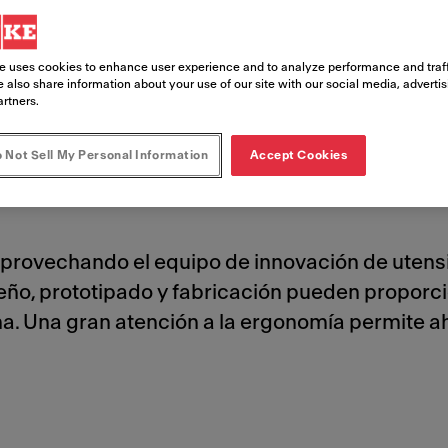
 personal
e uses cookies to enhance user experience and to analyze performance and traff
 also share information about your use of our site with our social media, adverti
artners.
 Not Sell My Personal Information
Accept Cookies
provechando el equipo de innovación de utensil
iseño, prototipado y fabricación pueden propor
na. Una gran atención a la ergonomía permite ah