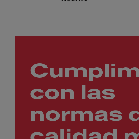
Cumpli
con las
normas 
calidad 