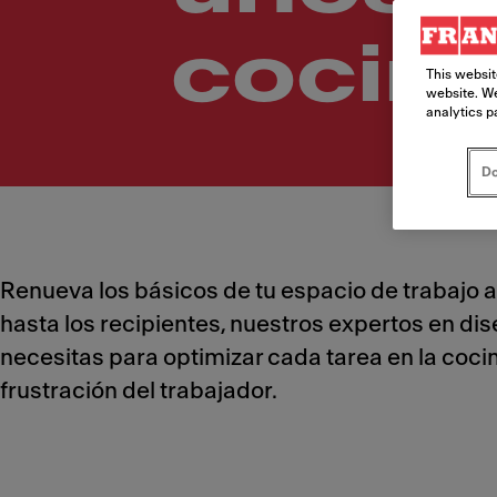
cocina
This websit
website. We
analytics p
Do
Renueva los básicos de tu espacio de trabajo a
hasta los recipientes, nuestros expertos en d
necesitas para optimizar cada tarea en la coci
frustración del trabajador.