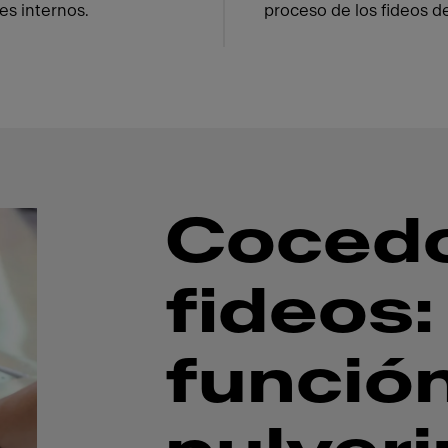
es internos.
proceso de los fideos de
Cocedo
fideos:
funció