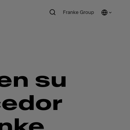
Franke Group
en su
cedor
anke