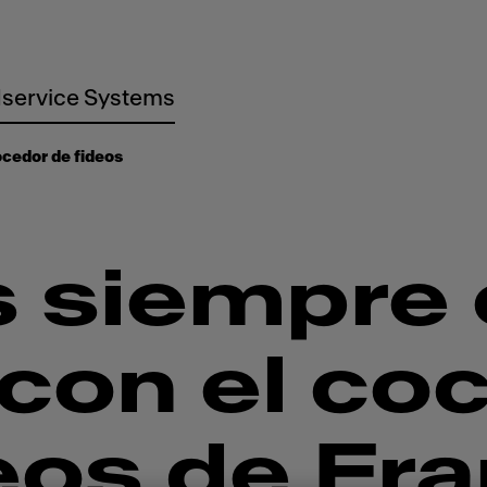
service Systems
cedor de fideos
 siempre 
con el co
eos de Fr