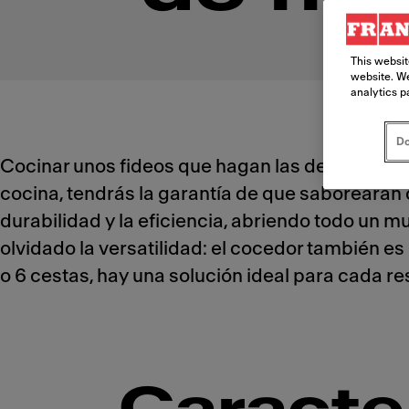
This websit
website. We
analytics p
Do
Cocinar unos fideos que hagan las delicias de 
cocina, tendrás la garantía de que saborearán 
durabilidad y la eficiencia, abriendo todo un 
olvidado la versatilidad: el cocedor también e
o 6 cestas, hay una solución ideal para cada re