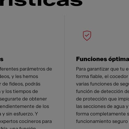
rísticas
 Franke
os
Funciones óptim
iferentes parámetros de
Para garantizar que tu 
ideos, y les hemos
forma fiable, el cocedor
 de fideos, podrás
varias funciones de seg
a y los tiempos de
función de detección de
asegurarte de obtener
de protección que impid
pendientemente de los
las secciones de agua y
 y sin esfuerzo. Y
forma completamente se
expertos cocineros para
funcionamiento seguro e
fría, una función