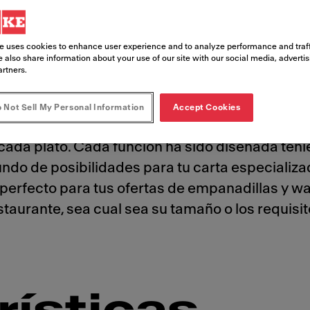
e uses cookies to enhance user experience and to analyze performance and traff
 also share information about your use of our site with our social media, adverti
artners.
 Not Sell My Personal Information
Accept Cookies
tus clientes es todo un arte. Y con el avanzado
cada plato. Cada función ha sido diseñada tenie
mundo de posibilidades para tu carta especiali
s perfecto para tus ofertas de empanadillas y w
staurante, sea cual sea su tamaño o los requisit