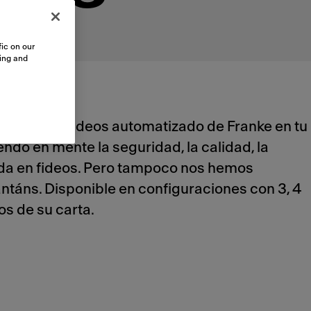
ic on our
sing and
 cocedor de fideos automatizado de Franke en tu
ndo en mente la seguridad, la calidad, la
zada en fideos. Pero tampoco nos hemos
antáns. Disponible en configuraciones con 3, 4
os de su carta.