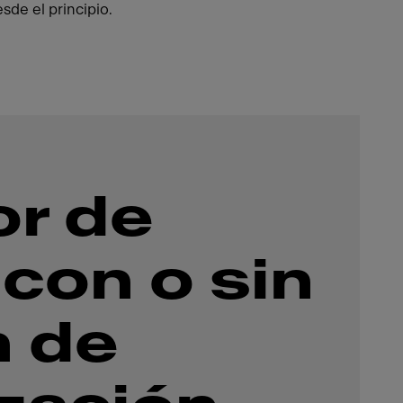
sde el principio.
r de
 con o sin
n de