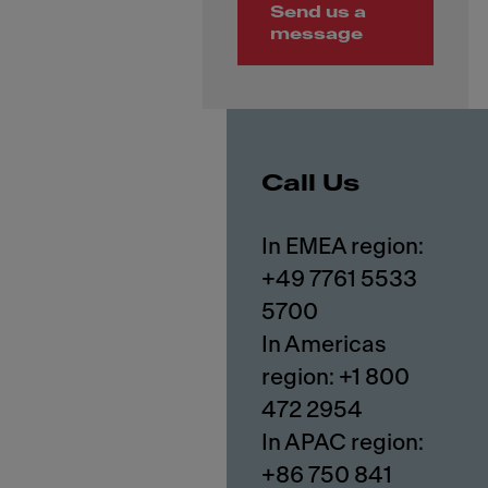
Send us a
message
Call Us
In EMEA region:
+49 7761 5533
5700
In Americas
region: +1 800
472 2954
In APAC region:
+86 750 841