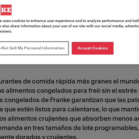
e merecen
e uses cookies to enhance user experience and to analyze performance and traff
 also share information about your use of our site with our social media, adverti
artners.
 Not Sell My Personal Information
Accept Cookies
aurantes de comida rápida más granes el mundo
los alimentos congelados para freír sin el estrés
congelados de Franke garantizan que las patat
e estén listos para calentarse, lo que mantie
unos alimentos crujientes que absorben menos 
emanda en tres tamaños de lote programables,
ente dorados y crujientes.