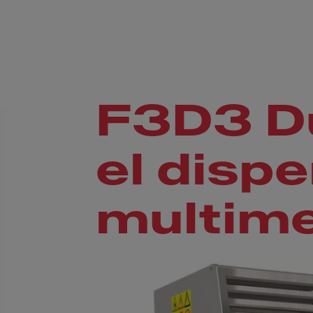
F3D3 Du
el disp
multim