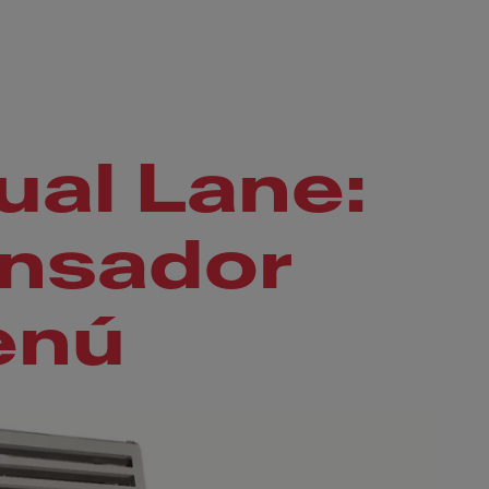
al Lane:
ensador
enú