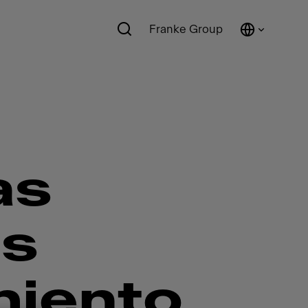
Franke Group
as
as
miento