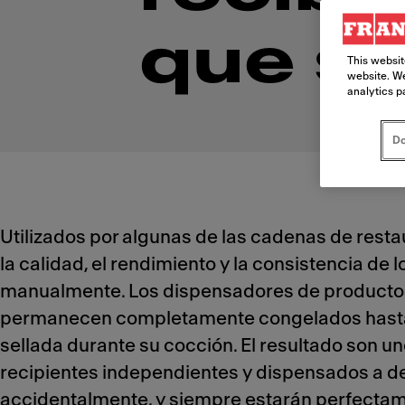
que s
This websit
website. We
analytics p
Do
Utilizados por algunas de las cadenas de rest
la calidad, el rendimiento y la consistencia de 
manualmente. Los dispensadores de productos 
permanecen completamente congelados hasta qu
sellada durante su cocción. El resultado son 
recipientes independientes y dispensados a d
accidentalmente, y siempre estarán perfectam