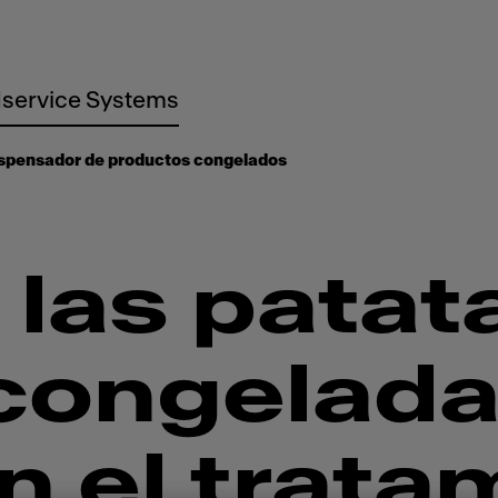
service Systems
spensador de productos congelados
n las patat
 congelad
n el trata