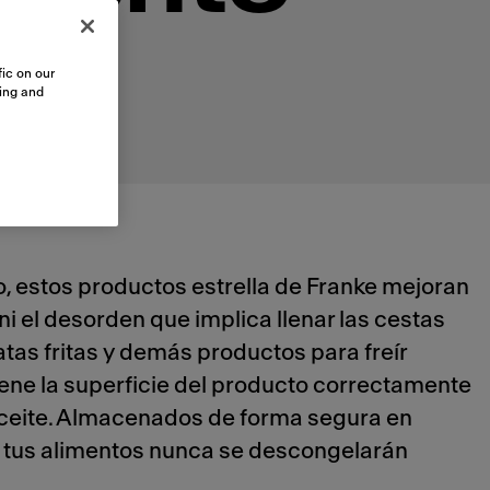
ic on our
sing and
, estos productos estrella de Franke mejoran
 ni el desorden que implica llenar las cestas
as fritas y demás productos para freír
ne la superficie del producto correctamente
aceite. Almacenados de forma segura en
 tus alimentos nunca se descongelarán