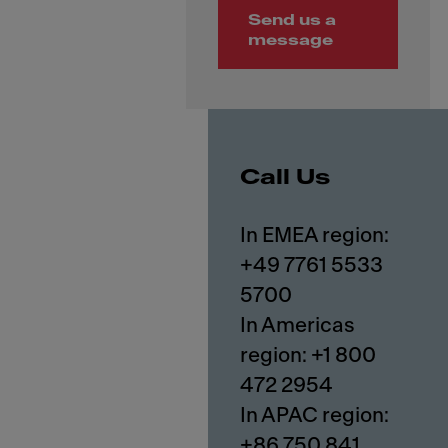
Send us a
message
Call Us
In EMEA region:
+49 7761 5533
5700
In Americas
region: +1 800
472 2954
In APAC region:
+86 750 841