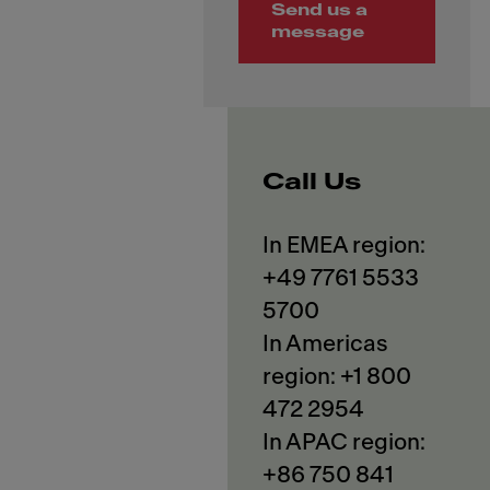
Send us a
message
Call Us
In EMEA region:
+49 7761 5533
5700
In Americas
region: +1 800
472 2954
In APAC region:
+86 750 841