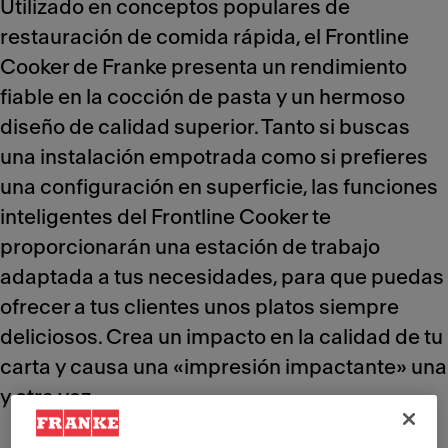
Utilizado en conceptos populares de
restauración de comida rápida, el Frontline
Cooker de Franke presenta un rendimiento
fiable en la cocción de pasta y un hermoso
diseño de calidad superior. Tanto si buscas
una instalación empotrada como si prefieres
una configuración en superficie, las funciones
inteligentes del Frontline Cooker te
proporcionarán una estación de trabajo
adaptada a tus necesidades, para que puedas
ofrecer a tus clientes unos platos siempre
deliciosos. Crea un impacto en la calidad de tu
carta y causa una «impresión impactante» una
y otra vez.