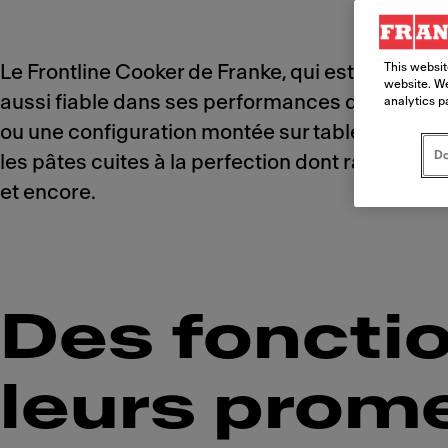
This websit
Le Frontline Cooker de Franke, qui est utilisé d
website. We
aussi fiable dans ses performances de cuisson 
analytics p
ou une configuration montée sur table, les fonct
Do
les pâtes cuites à la perfection dont raffolent 
et encore.
Des fonctio
leurs prom