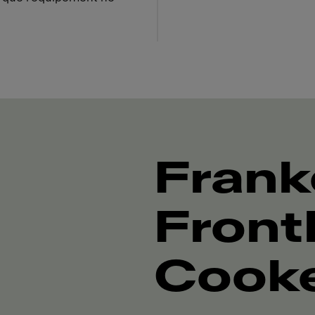
Frank
Front
Cook