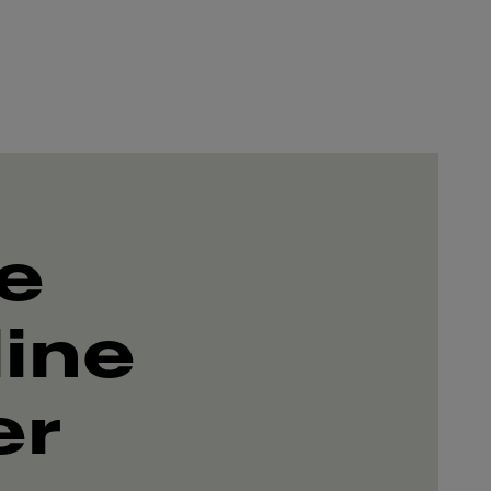
e
line
er