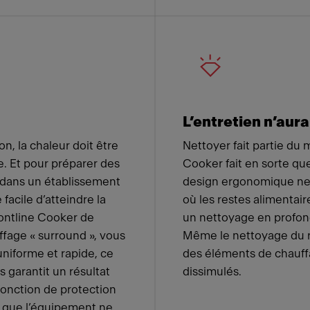
L’entretien n’aura
on, la chaleur doit être
Nettoyer fait partie du 
. Et pour préparer des
Cooker fait en sorte qu
 dans un établissement
design ergonomique ne 
 facile d’atteindre la
où les restes alimentai
ontline Cooker de
un nettoyage en profond
fage « surround », vous
Même le nettoyage du ré
uniforme et rapide, ce
des éléments de chauf
s garantit un résultat
dissimulés.
 fonction de protection
 que l’équipement ne