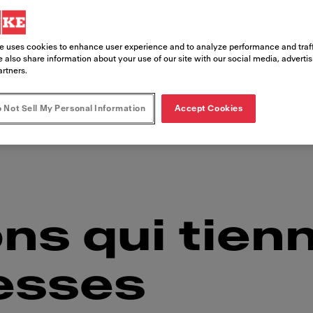
e uses cookies to enhance user experience and to analyze performance and traff
ans les concepts de restauration rapide convivia
 also share information about your use of our site with our social media, adverti
que son design de première qualité est beau. Q
artners.
ions intelligentes du Frontline Cooker vous offr
 Not Sell My Personal Information
Accept Cookies
vos clients, à chaque fois. Choisissez la qualité
ns qui tien
esses