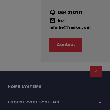
054 31 01 11
ks-
info.be@franke.com
Contact
Footer
HOME SYSTEMS
FOODSERVICE SYSTEMS