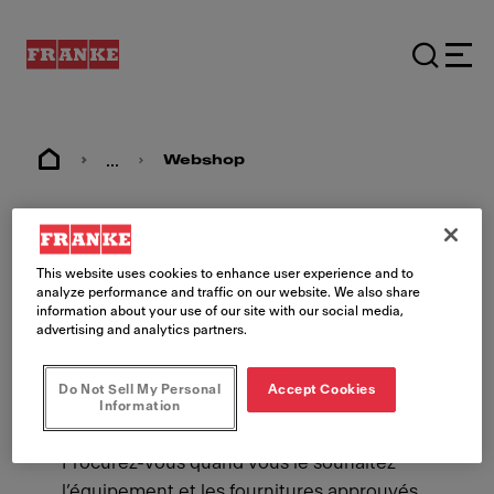
...
Webshop
Webshop
This website uses cookies to enhance user experience and to
analyze performance and traffic on our website. We also share
information about your use of our site with our social media,
advertising and analytics partners.
Do Not Sell My Personal
Accept Cookies
Information
Boutique en ligne MyFranke
Procurez-vous quand vous le souhaitez
l’équipement et les fournitures approuvés