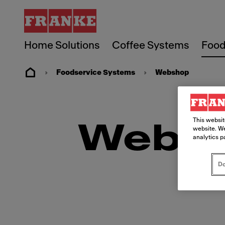
Home Solutions
Coffee Systems
Food
Foodservice Systems
Webshop
This websit
Webs
website. We
analytics p
Do