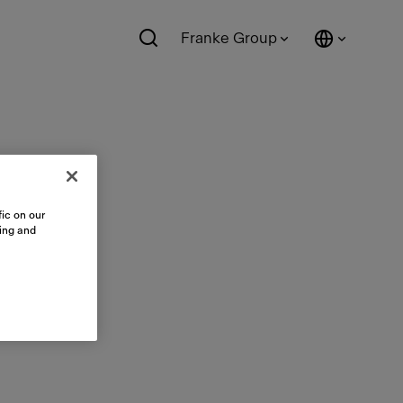
Franke Group
ic on our
sing and