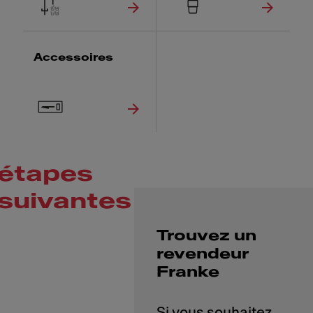
Accessoires
étapes
suivantes
Trouvez un
revendeur
Franke
Si vous souhaitez