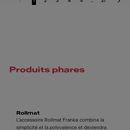
1
2
3
4
5
..
27
Page précédente
Aller à la page
Aller à la page
Aller à la page
Aller à la page
Aller à la page
Aller à la pag
Page 
Produits phares
Rollmat
L’accessoire Rollmat Franke combine la
simplicité et la polyvalence et deviendra