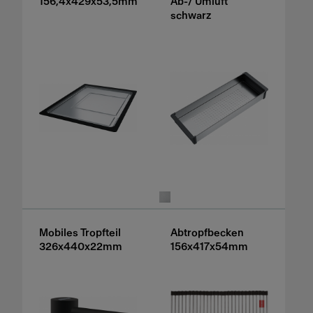
156,4x429x53,5mm
Ab-/ Umluft
schwarz
Mobiles Tropfteil
Abtropfbecken
326x440x22mm
156x417x54mm