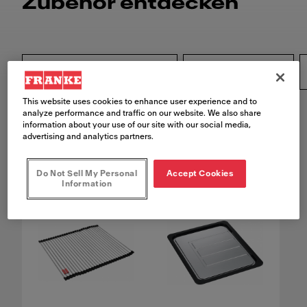
Zubehör entdecken
Produktfamilie
This website uses cookies to enhance user experience and to
Filter zurücksetzen
analyze performance and traffic on our website. We also share
information about your use of our site with our social media,
advertising and analytics partners.
164
Produkte gefunden
Do Not Sell My Personal
Accept Cookies
Information