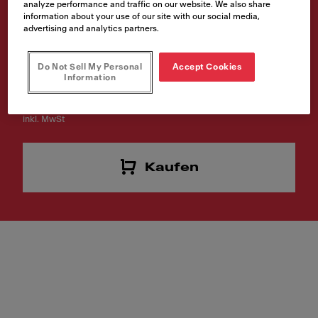
analyze performance and traffic on our website. We also share
Black Matt
information about your use of our site with our social media,
advertising and analytics partners.
Artikelnummer
119.0547.906
Do Not Sell My Personal
Accept Cookies
Information
€ 193.00
inkl. MwSt
Kaufen