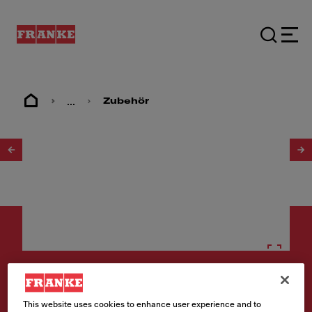
...
Zubehör
1
/
6
Zubehör
This website uses cookies to enhance user experience and to
Spülmitteldispenser Active