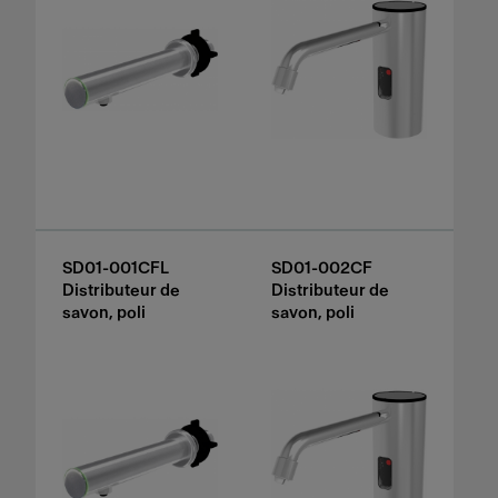
SD01-001CFL
SD01-002CF
Distributeur de
Distributeur de
savon, poli
savon, poli