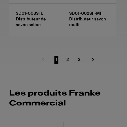
SD01-003SFL
SD01-002SF-MF
Distributeur de
Distributeur savon
savon satine
multi
1
2
3
Page précédente
Aller à la page
Aller à la page
Aller à la page
Page suivante
Les produits Franke
Commercial