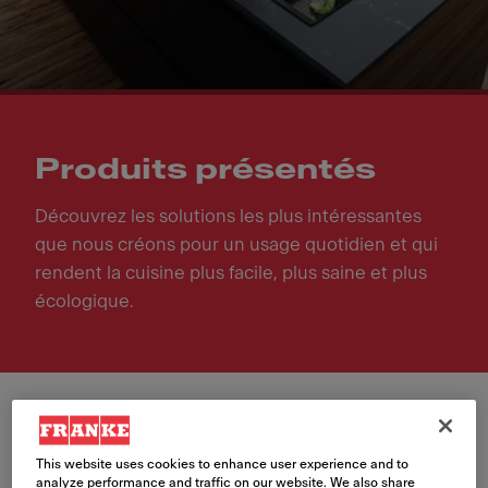
Produits présentés
Découvrez les solutions les plus intéressantes
que nous créons pour un usage quotidien et qui
rendent la cuisine plus facile, plus saine et plus
écologique.
This website uses cookies to enhance user experience and to
analyze performance and traffic on our website. We also share