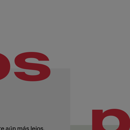
os
e aún más lejos.