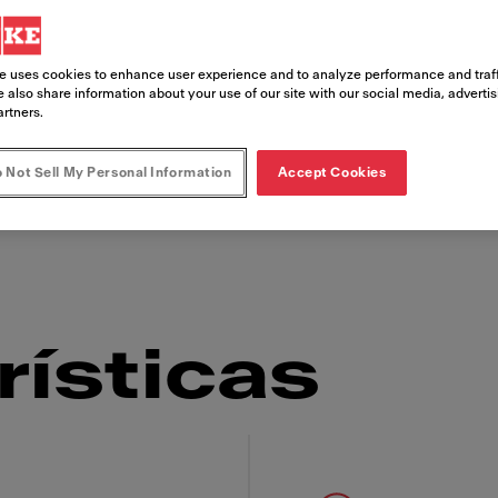
e uses cookies to enhance user experience and to analyze performance and traff
ón de comida rápida, el Frontline Cooker de Fra
 also share information about your use of our site with our social media, adverti
ad superior. Tanto si buscas una instalación e
artners.
Frontline Cooker te proporcionarán una estación
 Not Sell My Personal Information
Accept Cookies
siempre deliciosos. Crea un impacto en la calid
rísticas
 Franke