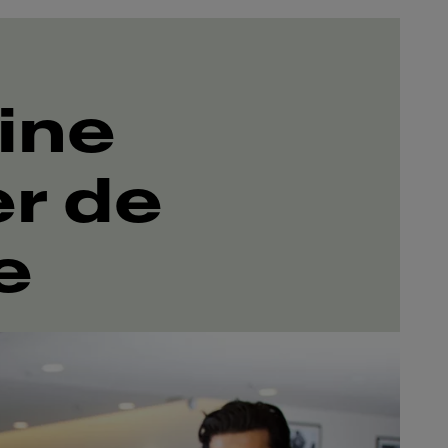
ine
r de
e