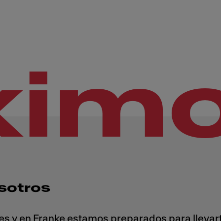
xim
sotros
es y en Franke estamos preparados para llevart