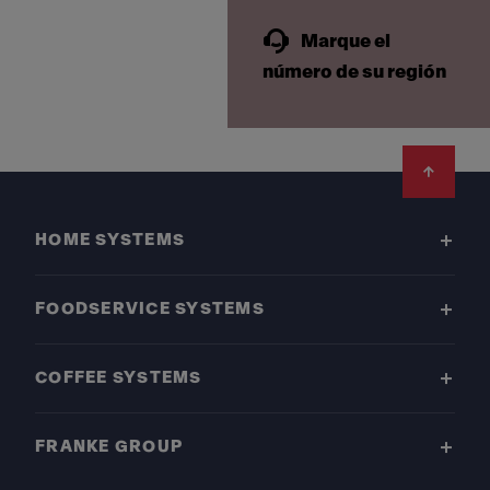
Marque el
número de su región
Footer
HOME SYSTEMS
FOODSERVICE SYSTEMS
COFFEE SYSTEMS
FRANKE GROUP