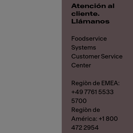
Atención al
cliente.
Llámanos
Foodservice
Systems
Customer Service
Center
Regiòn de EMEA:
+49 7761 5533
5700
Regiòn de
América: +1 800