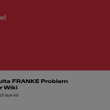
el
ulta FRANKE Problem
r Wiki
ácil que es!