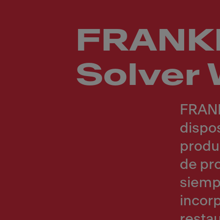
FRANKE
Solver 
FRANK
dispos
produ
de pr
siemp
incorp
resta