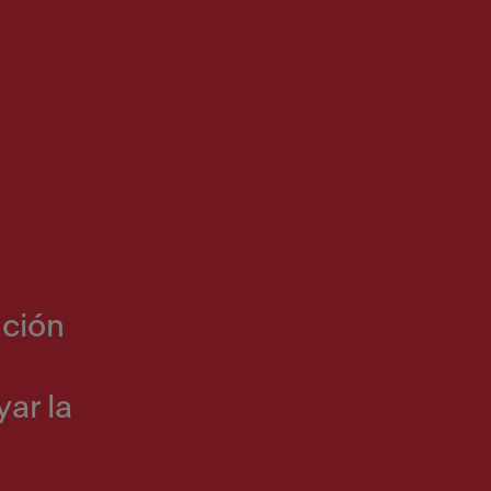
ución
ar la