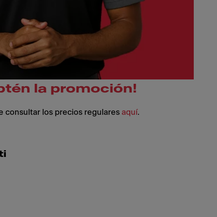
btén la promoción!
 consultar los precios regulares
aquí
.
i