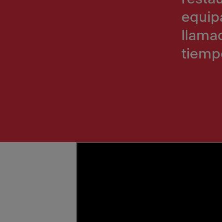
equipa
llamad
tiempo