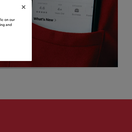
ic on our
sing and