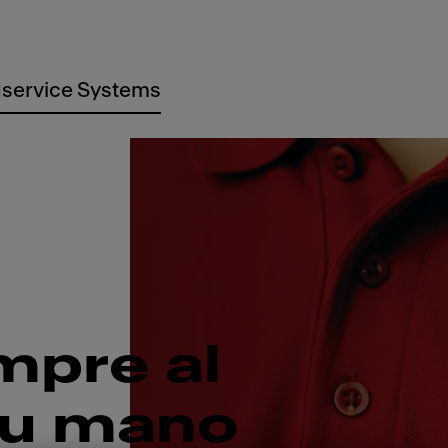
service Systems
mpre al
tu mano