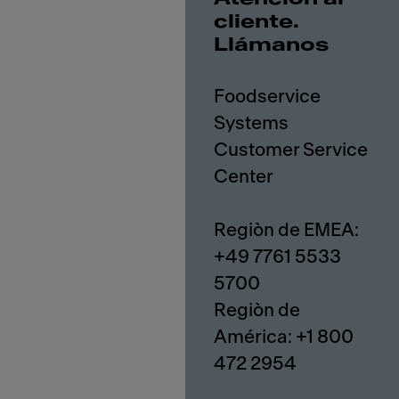
cliente.
Llámanos
Foodservice
Systems
Customer Service
Center
Regiòn de EMEA:
+49 7761 5533
5700
Regiòn de
América: +1 800