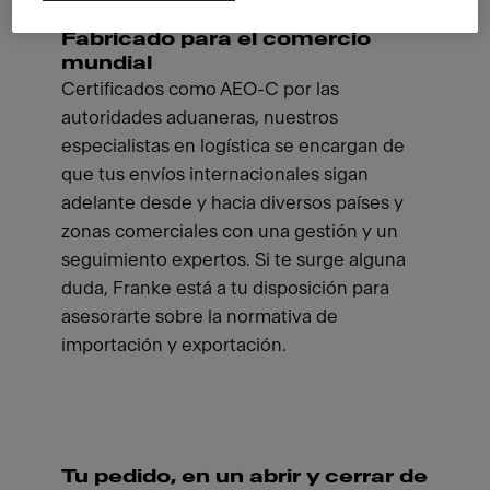
Fabricado para el comercio
mundial
Certificados como AEO-C por las
autoridades aduaneras, nuestros
especialistas en logística se encargan de
que tus envíos internacionales sigan
adelante desde y hacia diversos países y
zonas comerciales con una gestión y un
seguimiento expertos. Si te surge alguna
duda, Franke está a tu disposición para
asesorarte sobre la normativa de
importación y exportación.
Tu pedido, en un abrir y cerrar de