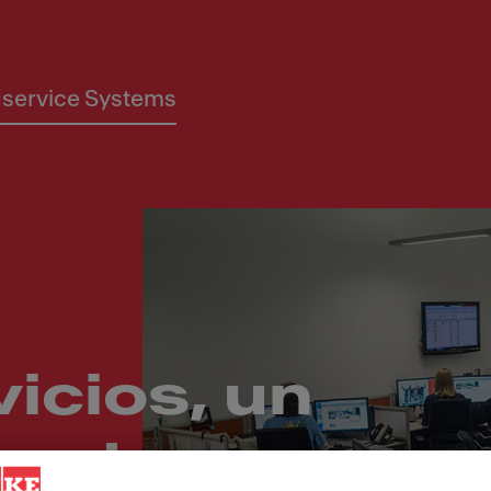
service Systems
icios, un
vo: tu