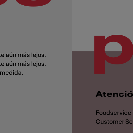
e aún más lejos.
e aún más lejos.
Atenció
Foodservice
Customer Se