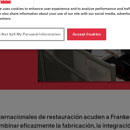
e uses cookies to enhance user experience and to analyze performance and traff
 also share information about your use of our site with our social media, adverti
artners.
 operaciones, contigo
 Not Sell My Personal Information
Accept Cookies
rnacionales de restauración acuden a Franke p
inar eficazmente la fabricación, la integració