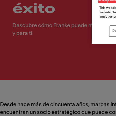
éxito
This websit
website. We
analytics p
Descubre cómo Franke puede mejorar tus
Do
y para ti
Desde hace más de cincuenta años, marcas inte
encuentran un socio estratégico que puede comb