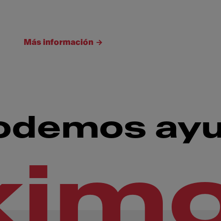
Más información
odemos ayu
xim