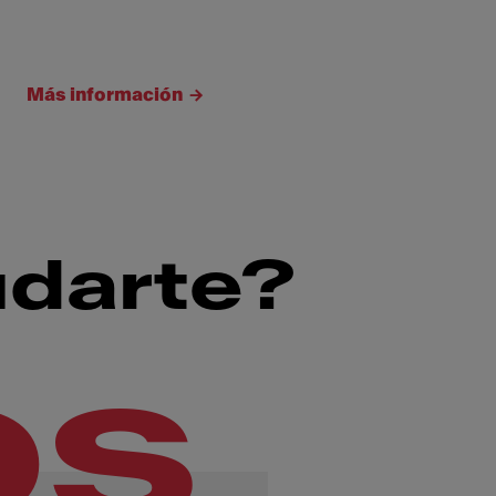
Más información
darte?
os