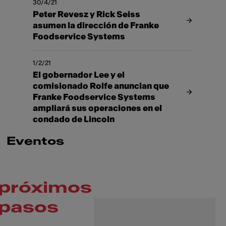
30/4/21
Peter Revesz y Rick Seiss
asumen la dirección de Franke
Foodservice Systems
1/2/21
El gobernador Lee y el
comisionado Rolfe anuncian que
Franke Foodservice Systems
ampliará sus operaciones en el
condado de Lincoln
Eventos
próximos
pasos