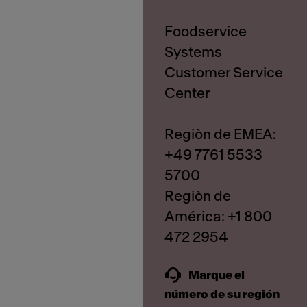
Foodservice
Systems
Customer Service
Center
Regiòn de EMEA:
+49 7761 5533
5700
Regiòn de
América: +1 800
Marque el
número de su región