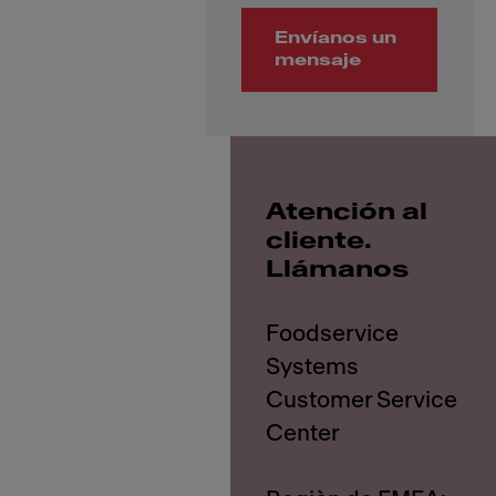
Envíanos un
mensaje
Atención al
cliente.
Llámanos
Foodservice
Systems
Customer Service
Center