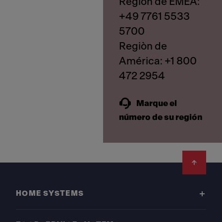
Regiòn de EMEA:
+49 7761 5533
5700
Regiòn de
América: +1 800
Marque el
número de su región
Footer
HOME SYSTEMS