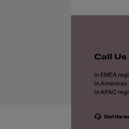
Call Us
In EMEA reg
In Americas 
In APAC reg
Dial the n