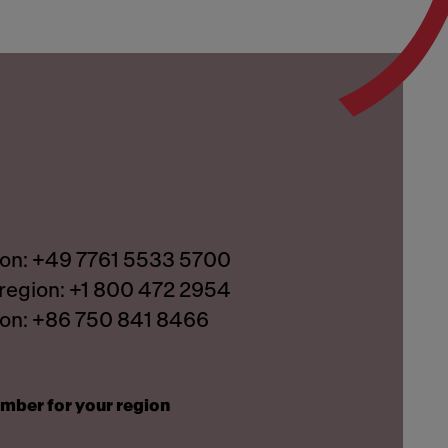
ion: +49 7761 5533 5700
region: +1 800 472 2954
ion: +86 750 841 8466
umber for your region