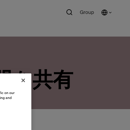
Group
間を共有
ic on our
sing and