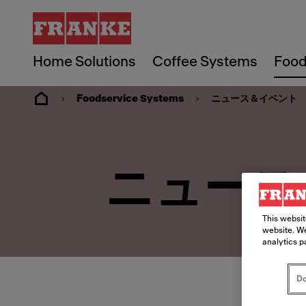
Home Solutions
Coffee Systems
Food
Foodservice Systems
ニュース＆イベント
ニュース
This websit
website. We
analytics p
Do