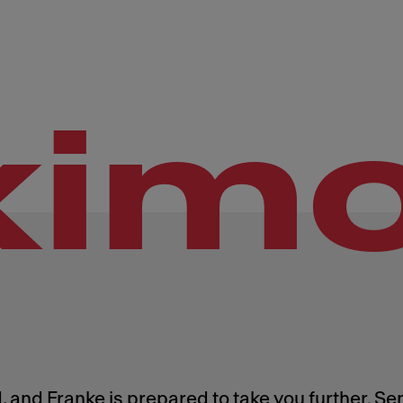
xim
 and Franke is prepared to take you further. Se