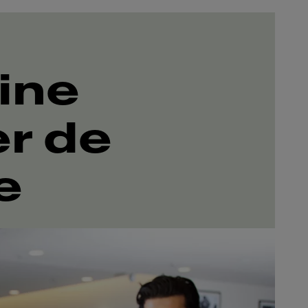
ine
r de
e