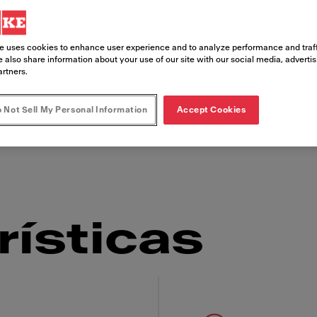
e uses cookies to enhance user experience and to analyze performance and traff
ón de comida rápida, el Frontline Cooker de Fra
 also share information about your use of our site with our social media, adverti
ad superior. Tanto si buscas una instalación e
artners.
Frontline Cooker te proporcionarán una estación
 Not Sell My Personal Information
Accept Cookies
siempre deliciosos. Crea un impacto en la calid
rísticas
 Franke