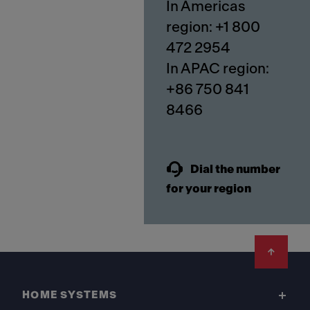
In Americas
region: +1 800
472 2954
In APAC region:
+86 750 841
8466
Dial the number
for your region
Footer
HOME SYSTEMS