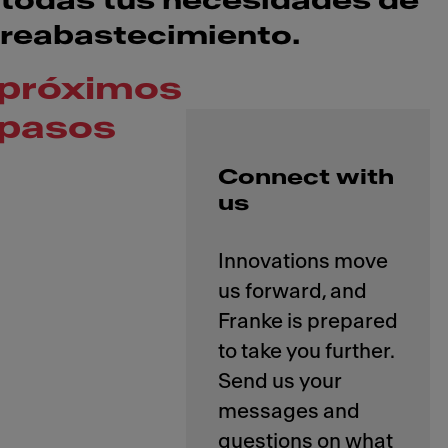
todas tus necesidades de
reabastecimiento.
próximos
pasos
Connect with
us
Innovations move
us forward, and
Franke is prepared
to take you further.
Send us your
messages and
questions on what