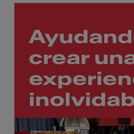
Ayudand
crear un
experien
inolvidab