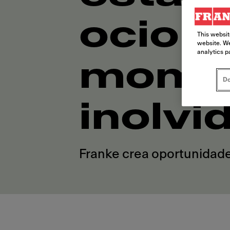
ocio a
This websit
website. We
analytics p
mome
Do
inolvi
Franke crea oportunidade