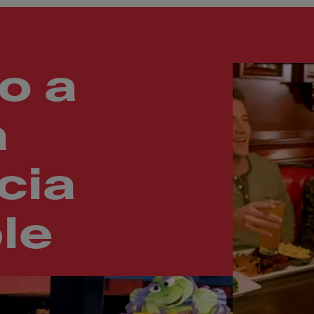
o a
a
cia
le