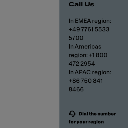
Call Us
In EMEA region:
+49 7761 5533
5700
In Americas
region: +1 800
472 2954
In APAC region:
+86 750 841
8466
Dial the number
for your region