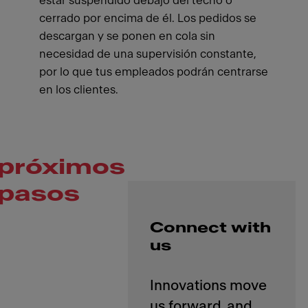
estar suspendido debajo del techo o
cerrado por encima de él. Los pedidos se
descargan y se ponen en cola sin
necesidad de una supervisión constante,
por lo que tus empleados podrán centrarse
en los clientes.
próximos
pasos
Connect with
us
Innovations move
us forward, and