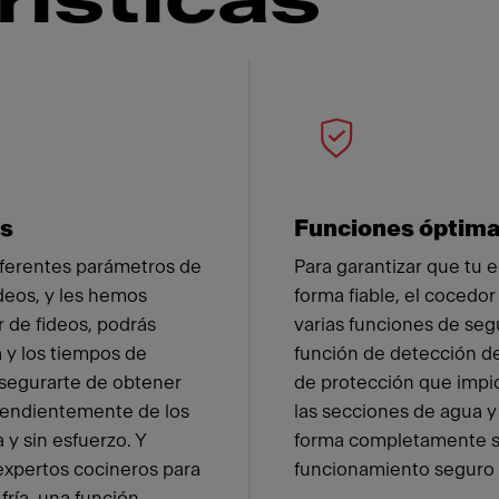
rísticas
 Franke
os
Funciones óptim
iferentes parámetros de
Para garantizar que tu 
ideos, y les hemos
forma fiable, el cocedor
 de fideos, podrás
varias funciones de seg
a y los tiempos de
función de detección de
asegurarte de obtener
de protección que impid
pendientemente de los
las secciones de agua y
 y sin esfuerzo. Y
forma completamente se
expertos cocineros para
funcionamiento seguro e
fría, una función