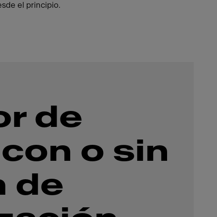
sde el principio.
r de
 con o sin
n de