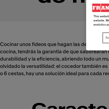
This websit
website. We
analytics p
Do
Cocinar unos fideos que hagan las delicias de 
cocina, tendrás la garantía de que saborearán 
durabilidad y la eficiencia, abriendo todo un 
olvidado la versatilidad: el cocedor también e
o 6 cestas, hay una solución ideal para cada re