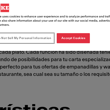
e uses cookies to enhance user experience and to analyze performance and traff
 also share information about your use of our site with our social media, adverti
artners.
 Not Sell My Personal Information
Accept Cookies
tus clientes es todo un arte. Y con el avanzado
cada plato. Cada función ha sido diseñada tenie
mundo de posibilidades para tu carta especiali
s perfecto para tus ofertas de empanadillas y w
staurante, sea cual sea su tamaño o los requisit