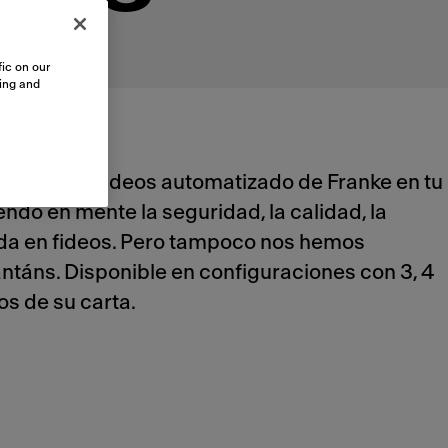
ic on our
sing and
 cocedor de fideos automatizado de Franke en tu
ndo en mente la seguridad, la calidad, la
zada en fideos. Pero tampoco nos hemos
antáns. Disponible en configuraciones con 3, 4
os de su carta.