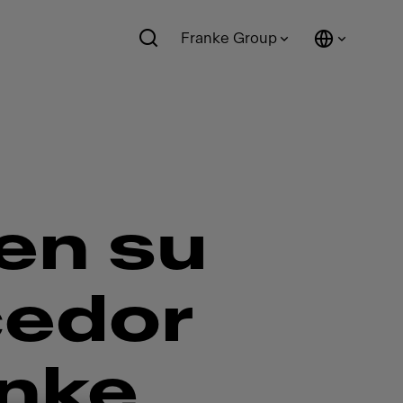
Franke Group
en su
cedor
anke