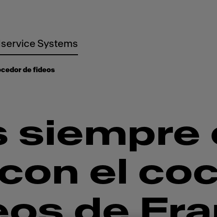
service Systems
cedor de fideos
 siempre 
con el co
eos de Fr