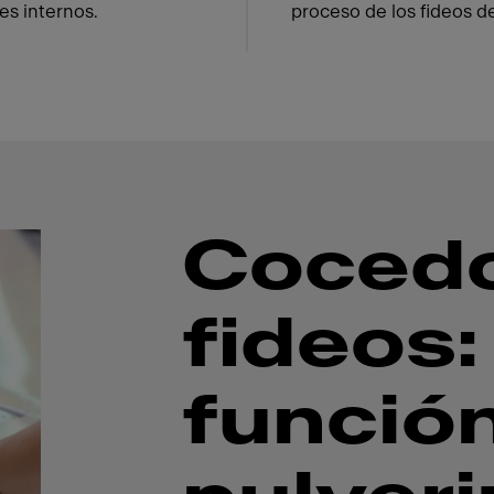
es internos.
proceso de los fideos de
Cocedo
fideos:
funció