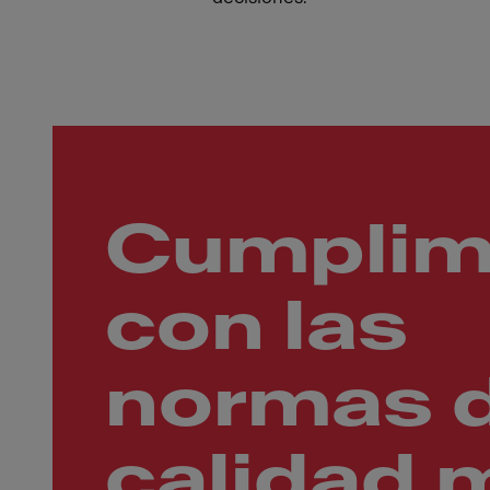
Cumpli
con las
normas 
calidad 