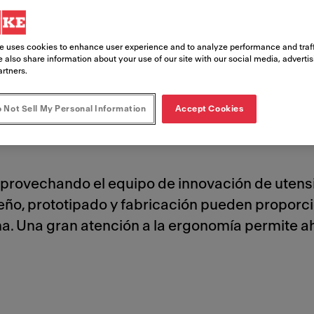
 personal
e uses cookies to enhance user experience and to analyze performance and traff
 also share information about your use of our site with our social media, adverti
artners.
 Not Sell My Personal Information
Accept Cookies
provechando el equipo de innovación de utensil
iseño, prototipado y fabricación pueden propor
na. Una gran atención a la ergonomía permite ah