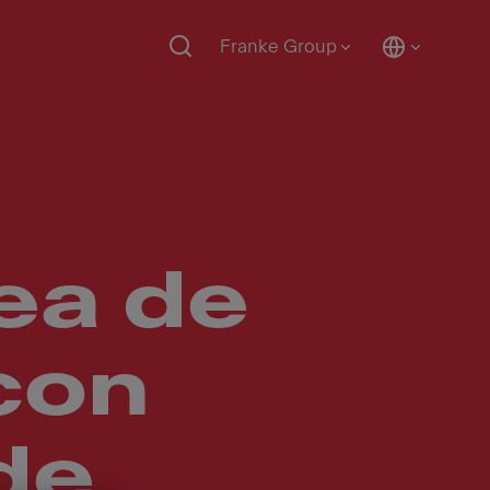
Franke Group
ea de
con
de