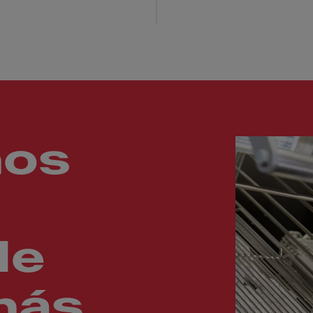
mos
de
más