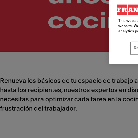
cocina
This websit
website. We
analytics p
Do
Renueva los básicos de tu espacio de trabajo a
hasta los recipientes, nuestros expertos en d
necesitas para optimizar cada tarea en la coci
frustración del trabajador.