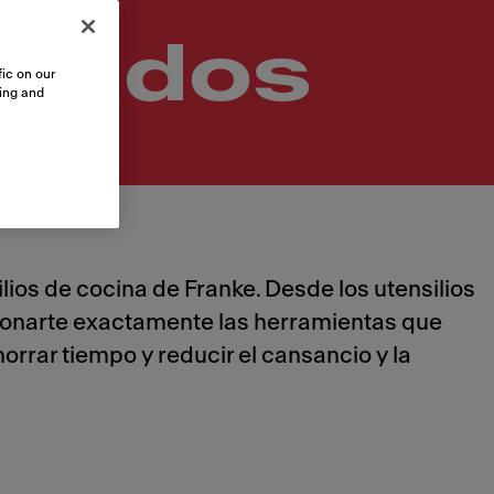
izados
ic on our
sing and
ios de cocina de Franke. Desde los utensilios
cionarte exactamente las herramientas que
orrar tiempo y reducir el cansancio y la