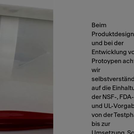
Beim
Produktdesign
und bei der
Entwicklung v
Protoypen ach
wir
selbstverständ
auf die Einhal
der NSF-, FDA-
und UL-Vorgab
von der Testp
bis zur
Umsetzung. S