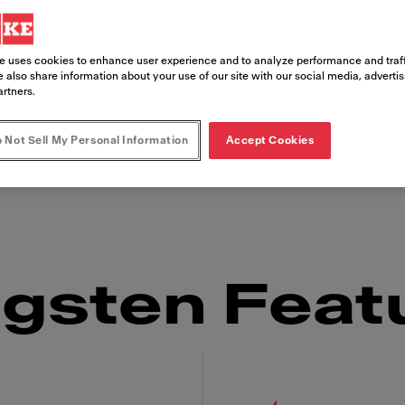
e uses cookies to enhance user experience and to analyze performance and traff
 also share information about your use of our site with our social media, adverti
 Das Team von Franke Smallwares hilft Ihnen 
artners.
male Arbeitsabläufe in Ihrer Küche benötigen –
 Not Sell My Personal Information
Accept Cookies
d liegt, erleichtert den fordernden Küchenallta
igsten Feat
 Franke