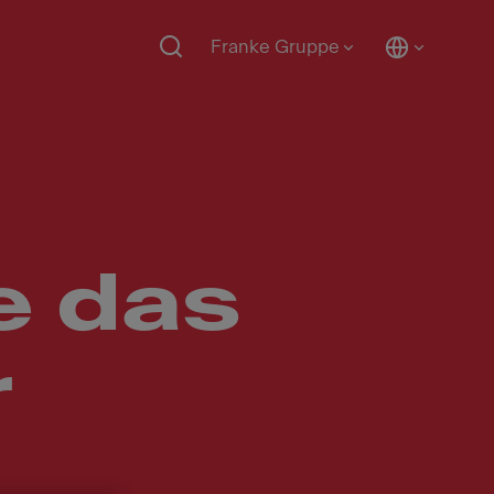
Franke Gruppe
e das
r