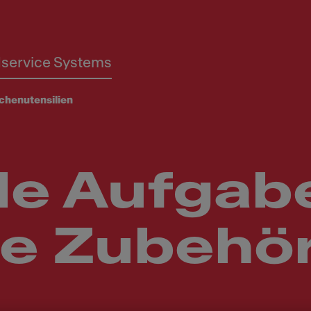
service Systems
chenutensilien
de Aufgab
ge Zubehö