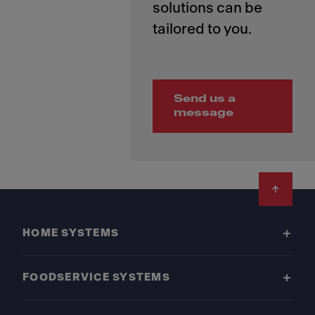
solutions can be
Send us a
message
Footer
HOME SYSTEMS
FOODSERVICE SYSTEMS