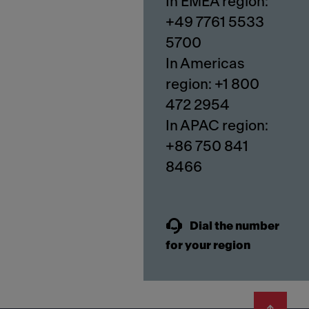
In EMEA region:
+49 7761 5533
5700
In Americas
region: +1 800
472 2954
In APAC region:
+86 750 841
8466
Dial the number
for your region