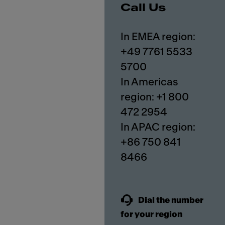
Call Us
In EMEA region:
+49 7761 5533
5700
In Americas
region: +1 800
472 2954
In APAC region:
+86 750 841
8466
Dial the number
for your region