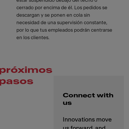
estar suspendido debajo del techo o
cerrado por encima de él. Los pedidos se
descargan y se ponen en cola sin
necesidad de una supervisión constante,
por lo que tus empleados podrán centrarse
en los clientes.
próximos
pasos
Connect with
us
Innovations move
us forward, and