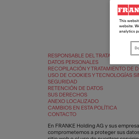
This websit
website. We
analytics p
Do
RESPONSABLE DEL TRATAMIENTO Y 
DATOS PERSONALES
RECOPILACIÓN Y TRATAMIENTO DE 
USO DE COOKIES Y TECNOLOGÍAS SI
SEGURIDAD
RETENCIÓN DE DATOS
SUS DERECHOS
ANEXO LOCALIZADO
CAMBIOS EN ESTA POLÍTICA
CONTACTO
En FRANKE Holding AG y sus empresas 
comprometemos a proteger sus datos p
sitio web o el uso de nuestros servic