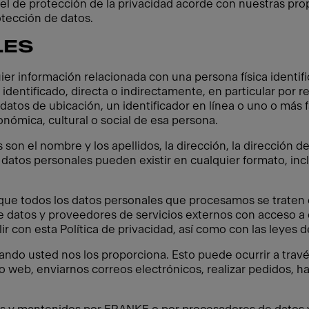
l de protección de la privacidad acorde con nuestras propi
otección de datos.
LES
ier información relacionada con una persona física identif
 identificado, directa o indirectamente, en particular por 
atos de ubicación, un identificador en línea o uno o más f
conómica, cultural o social de esa persona.
on el nombre y los apellidos, la dirección, la dirección d
 datos personales pueden existir en cualquier formato, incl
e todos los datos personales que procesamos se traten de
 datos y proveedores de servicios externos con acceso a 
 con esta Política de privacidad, así como con las leyes d
ndo usted nos los proporciona. Esto puede ocurrir a trav
io web, enviarnos correos electrónicos, realizar pedidos, h