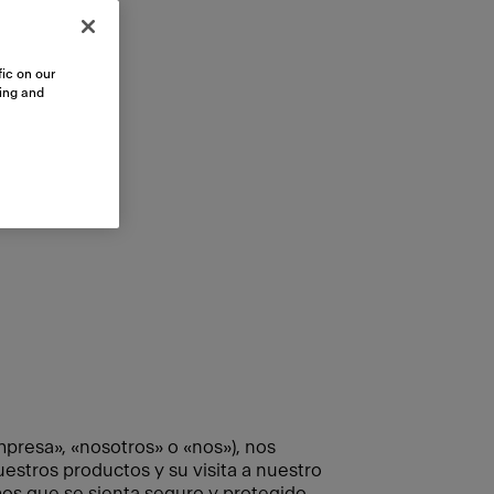
ic on our
sing and
resa», «nosotros» o «nos»), nos
stros productos y su visita a nuestro
mos que se sienta seguro y protegido