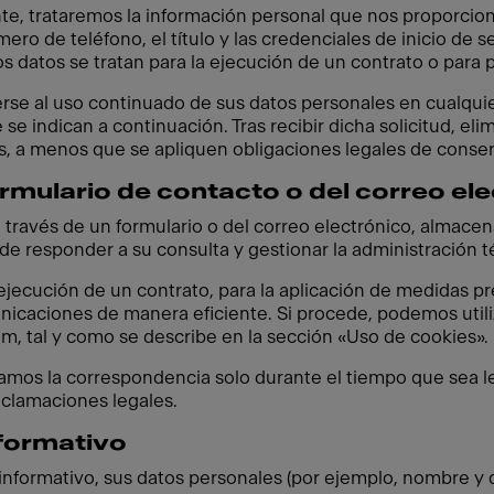
nte, trataremos la información personal que nos proporcion
ero de teléfono, el título y las credenciales de inicio de s
os datos se tratan para la ejecución de un contrato o para p
erse al uso continuado de sus datos personales en cualq
 se indican a continuación. Tras recibir dicha solicitud,
s, a menos que se apliquen obligaciones legales de conse
rmulario de contacto o del correo el
 través de un formulario o del correo electrónico, almace
n de responder a su consulta y gestionar la administración t
 ejecución de un contrato, para la aplicación de medidas p
nicaciones de manera eficiente. Si procede, podemos utiliz
, tal y como se describe en la sección «Uso de cookies».
amos la correspondencia solo durante el tiempo que sea l
eclamaciones legales.
nformativo
informativo, sus datos personales (por ejemplo, nombre y 