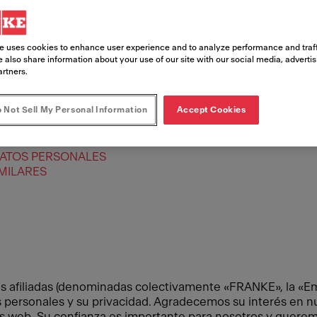
e uses cookies to enhance user experience and to analyze performance and traff
 also share information about your use of our site with our social media, adverti
artners.
 Not Sell My Personal Information
Accept Cookies
ENCARGADOS DEL TRATAMIENTO
DATOS PERSONALES
MILARES
afiliadas (denominadas colectivamente «FRANKE», la «Emp
ersonales y su privacidad. Agradecemos su interés en nue
ios web. Su confianza es importante para nosotros y quere