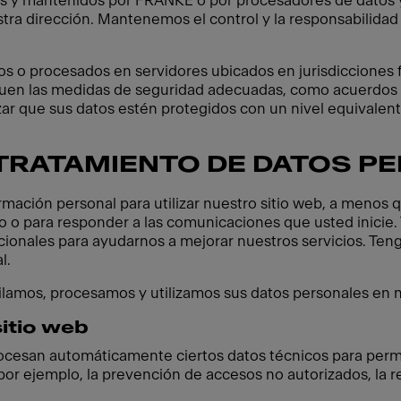
s y mantenidos por FRANKE o por procesadores de datos 
ra dirección. Mantenemos el control y la responsabilidad 
o procesados en servidores ubicados en jurisdicciones fue
quen las medidas de seguridad adecuadas, como acuerdos
ar que sus datos estén protegidos con un nivel equivalente
 TRATAMIENTO DE DATOS P
mación personal para utilizar nuestro sitio web, a menos 
do o para responder a las comunicaciones que usted inicie
cionales para ayudarnos a mejorar nuestros servicios. Ten
l.
lamos, procesamos y utilizamos sus datos personales en n
sitio web
rocesan automáticamente ciertos datos técnicos para permit
 por ejemplo, la prevención de accesos no autorizados, la 