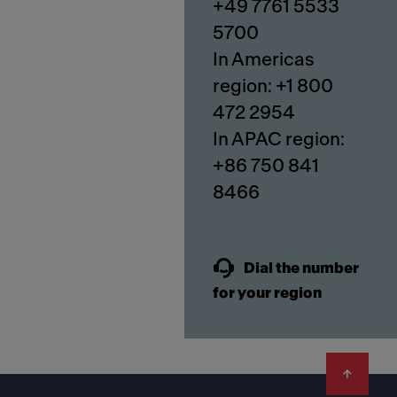
+49 7761 5533
5700
In Americas
region: +1 800
472 2954
In APAC region:
+86 750 841
8466
Dial the number
for your region
Footer