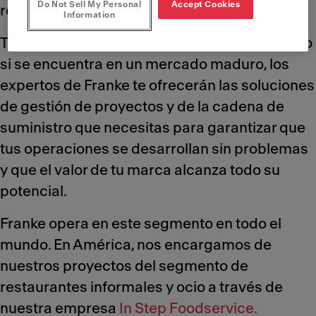
Do Not Sell My Personal
Accept Cookies
rentabilidad.
Information
Tanto si tu concepto acaba de despegar como
si se encuentra en un mercado maduro, los
expertos de Franke te ofrecerán las soluciones
de gestión de proyectos y de la cadena de
suministro que necesitas para garantizar que
tus operaciones se desarrollan sin problemas
y que el valor de tu marca alcanza todo su
potencial.
Franke opera en este segmento en todo el
mundo. En América, nos encargamos de
nuestros proyectos del segmento de
restaurantes informales y ocio a través de
nuestra empresa
In Step Foodservice.