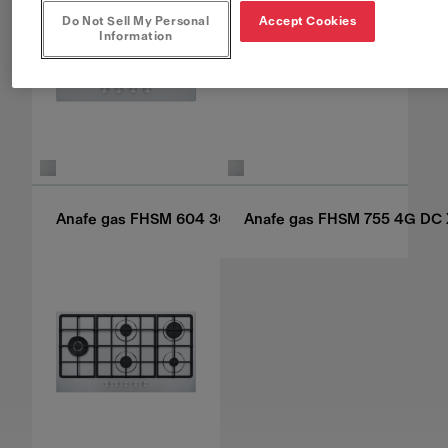
Do Not Sell My Personal
Accept Cookies
Information
Anafe gas FHSM 604 3G DC XS C
Anafe gas FHSM 755 4G DC 