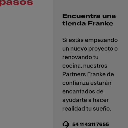
pasos
Encuentra una
tienda Franke
Si estás empezando
un nuevo proyecto o
renovando tu
cocina, nuestros
Partners Franke de
confianza estarán
encantados de
ayudarte a hacer
54 11 4311 7655