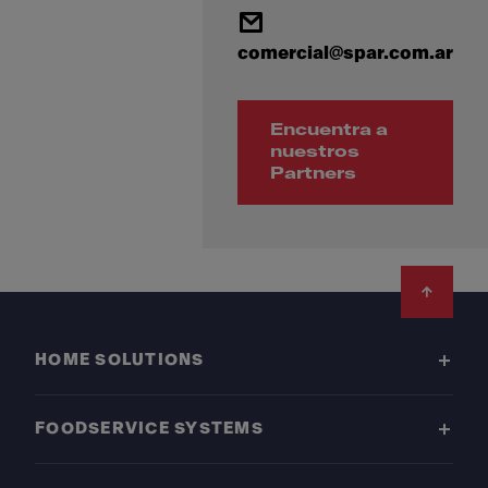
comercial@spar.com.ar
Encuentra a
nuestros
Partners
Footer
HOME SOLUTIONS
FOODSERVICE SYSTEMS