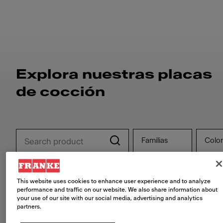
Explora nuestras placas
de cocción
Familias
Colo
Restablecer filtros
This website uses cookies to enhance user experience and to analyze
performance and traffic on our website. We also share information about
your use of our site with our social media, advertising and analytics
partners.