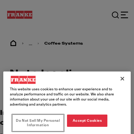
...
Coffee Systems
Note legali
This website uses cookies to enhance user experience and to
analyze performance and traffic on our website. We also share
information about your use of our site with our social media,
advertising and analytics partners.
Indirizzo e Responsabile per i
Do Not Sell My Personal
Accept Cookies
contenuti
Information