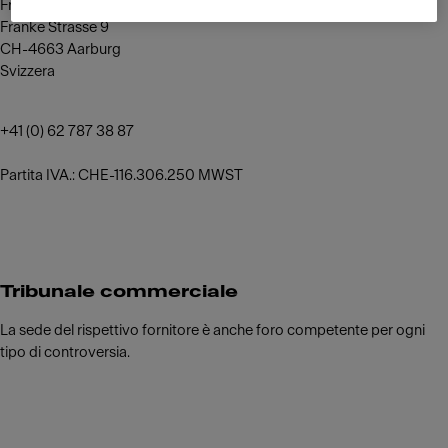
Franke Kaffeemaschinen AG
Franke Strasse 9
CH-4663 Aarburg
Svizzera
+41 (0) 62 787 38 87
Partita IVA.: CHE-116.306.250 MWST
Tribunale commerciale
La sede del rispettivo fornitore è anche foro competente per ogni
tipo di controversia.