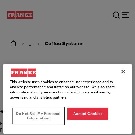
...
Coffee Systems
발행 사항
This website uses cookies to enhance user experience and to
analyze performance and traffic on our website. We also share
information about your use of our site with our social media,
advertising and analytics partners.
국제 콘텐츠 책임
Do Not Sell My Personal
Accept Cookies
Information
Franke Kaffeemaschinen AG
Franke Strasse 9