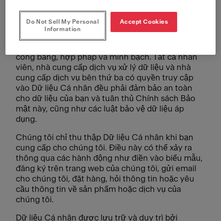
Do Not Sell My Personal
Accept Cookies
Information
FRANKE cam kết đảm bảo rằng tất cả Dữ liệu Cá
nhân mà chúng tôi xử lý được xử lý một cách
công bằng, hợp pháp và minh bạch. Tất cả nhân
viên, nhà cung cấp dịch vụ xử lý dữ liệu và nhà
cung cấp dịch vụ bên thứ ba có quyền truy cập
vào Dữ liệu Cá nhân đều phải đảm bảo an toàn
cho dữ liệu của bạn và tuân thủ Chính sách Bảo
mật này, cũng như các luật bảo vệ dữ liệu áp
dụng.
Chúng tôi chỉ thu thập Dữ liệu Cá nhân khi bạn
cung cấp cho chúng tôi. Điều này có thể xảy ra
thông qua các hành động như điền vào biểu mẫu,
đăng ký trên trang web của chúng tôi, gửi email
cho chúng tôi, đặt hàng, hỏi thông tin hoặc yêu
cầu thông tin về sản phẩm hoặc dịch vụ của
chúng tôi.
Dữ liệu Cá nhân được lưu trữ và duy trì bởi