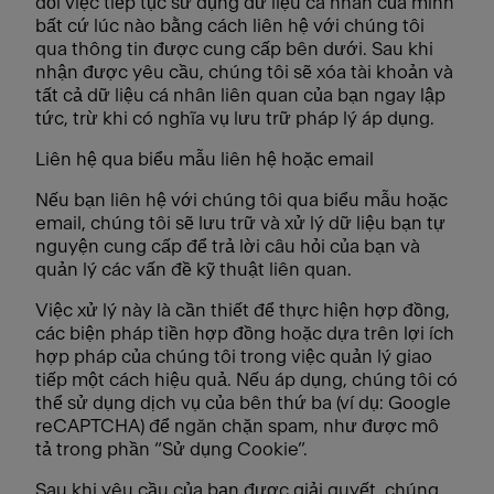
đối việc tiếp tục sử dụng dữ liệu cá nhân của mình
bất cứ lúc nào bằng cách liên hệ với chúng tôi
qua thông tin được cung cấp bên dưới. Sau khi
nhận được yêu cầu, chúng tôi sẽ xóa tài khoản và
tất cả dữ liệu cá nhân liên quan của bạn ngay lập
tức, trừ khi có nghĩa vụ lưu trữ pháp lý áp dụng.
Liên hệ qua biểu mẫu liên hệ hoặc email
Nếu bạn liên hệ với chúng tôi qua biểu mẫu hoặc
email, chúng tôi sẽ lưu trữ và xử lý dữ liệu bạn tự
nguyện cung cấp để trả lời câu hỏi của bạn và
quản lý các vấn đề kỹ thuật liên quan.
Việc xử lý này là cần thiết để thực hiện hợp đồng,
các biện pháp tiền hợp đồng hoặc dựa trên lợi ích
hợp pháp của chúng tôi trong việc quản lý giao
tiếp một cách hiệu quả. Nếu áp dụng, chúng tôi có
thể sử dụng dịch vụ của bên thứ ba (ví dụ: Google
reCAPTCHA) để ngăn chặn spam, như được mô
tả trong phần “Sử dụng Cookie”.
Sau khi yêu cầu của bạn được giải quyết, chúng