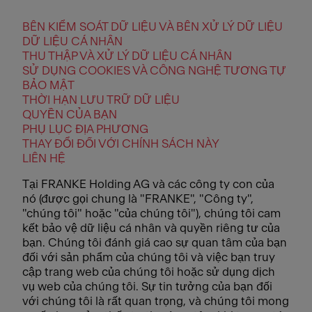
BÊN KIỂM SOÁT DỮ LIỆU VÀ BÊN XỬ LÝ DỮ LIỆU
DỮ LIỆU CÁ NHÂN
THU THẬP VÀ XỬ LÝ DỮ LIỆU CÁ NHÂN
SỬ DỤNG COOKIES VÀ CÔNG NGHỆ TƯƠNG TỰ
BẢO MẬT
THỜI HẠN LƯU TRỮ DỮ LIỆU
QUYỀN CỦA BẠN
PHỤ LỤC ĐỊA PHƯƠNG
THAY ĐỔI ĐỐI VỚI CHÍNH SÁCH NÀY
LIÊN HỆ
Tại FRANKE Holding AG và các công ty con của
nó (được gọi chung là "FRANKE", "Công ty",
"chúng tôi" hoặc "của chúng tôi"), chúng tôi cam
kết bảo vệ dữ liệu cá nhân và quyền riêng tư của
bạn. Chúng tôi đánh giá cao sự quan tâm của bạn
đối với sản phẩm của chúng tôi và việc bạn truy
cập trang web của chúng tôi hoặc sử dụng dịch
vụ web của chúng tôi. Sự tin tưởng của bạn đối
với chúng tôi là rất quan trọng, và chúng tôi mong