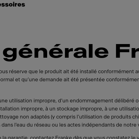
essoires
 générale F
ous réserve que le produit ait été installé conformément aux
mal et qu’une demande ait été présentée conformément à 
une utilisation impropre, d’un endommagement délibéré 
stallation impropre, à un stockage impropre, à une utilisati
toyage non adaptés (y compris l’utilisation de produits c
dans l’eau du réseau ou les actes indépendants de notre v
 garantie, contactez Franke dès que vous constatez le vice 