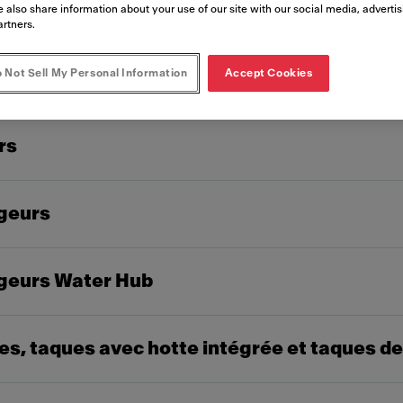
 also share information about your use of our site with our social media, adverti
artners.
notre engagement à utiliser uniquement des maté
 Not Sell My Personal Information
Accept Cookies
solue dans chacun des produits de notre gamme
rs
igeurs
igeurs Water Hub
es, taques avec hotte intégrée et taques d