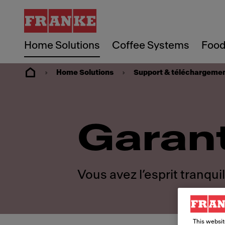
Home Solutions
Coffee Systems
Food
Home Solutions
Support & téléchargeme
Garan
Vous avez l’esprit tranquil
This websit